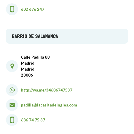
602 676 247
BARRIO DE SALAMANCA
Calle Padilla 88
Madrid
Madrid
28006
http://wa.me/34686747537
padilla@lacasitadeingles.com
686 74 75 37