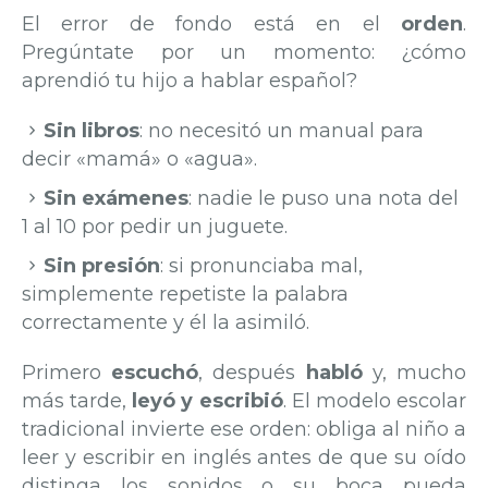
El error de fondo está en el
orden
.
Pregúntate por un momento: ¿cómo
aprendió tu hijo a hablar español?
Sin libros
: no necesitó un manual para
decir «mamá» o «agua».
Sin exámenes
: nadie le puso una nota del
1 al 10 por pedir un juguete.
Sin presión
: si pronunciaba mal,
simplemente repetiste la palabra
correctamente y él la asimiló.
Primero
escuchó
, después
habló
y, mucho
más tarde,
leyó y escribió
. El modelo escolar
tradicional invierte ese orden: obliga al niño a
leer y escribir en inglés antes de que su oído
distinga los sonidos o su boca pueda