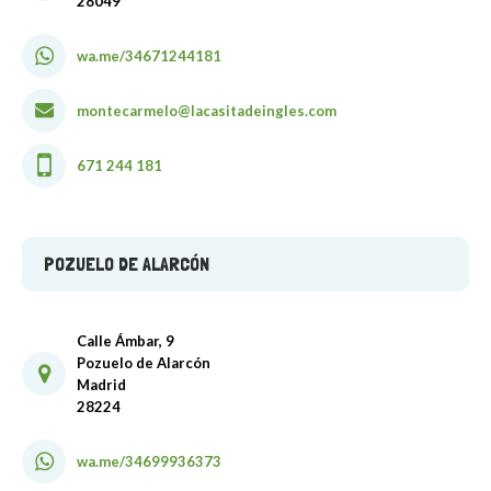
28049
wa.me/34671244181
montecarmelo@lacasitadeingles.com
671 244 181
POZUELO DE ALARCÓN
Calle Ámbar, 9
Pozuelo de Alarcón
Madrid
28224
wa.me/34699936373