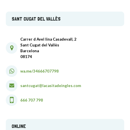
SANT CUGAT DEL VALLÈS
Carrer d Avel lina Casadevall, 2
Sant Cugat del Vallès
Barcelona
08174
wa.me/34666707798
santcugat@lacasitadeingles.com
666 707 798
ONLINE