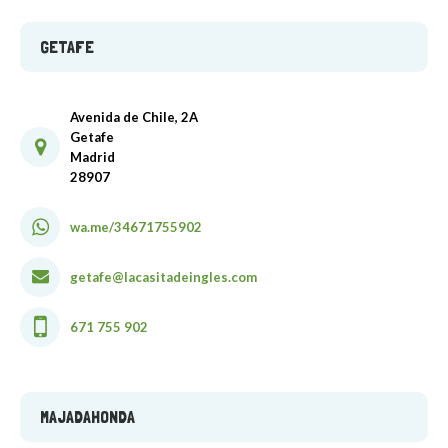
GETAFE
Avenida de Chile, 2A
Getafe
Madrid
28907
wa.me/34671755902
getafe@lacasitadeingles.com
671 755 902
MAJADAHONDA