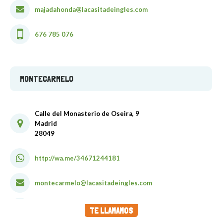
majadahonda@lacasitadeingles.com
676 785 076
MONTECARMELO
Calle del Monasterio de Oseira, 9
Madrid
28049
http://wa.me/34671244181
montecarmelo@lacasitadeingles.com
671 244 181
TE LLAMAMOS