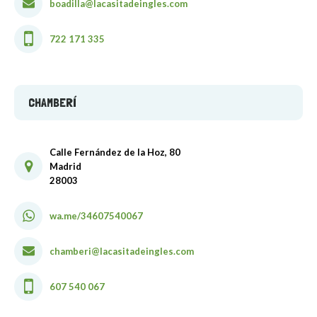
boadilla@lacasitadeingles.com
722 171 335
CHAMBERÍ
Calle Fernández de la Hoz, 80
Madrid
28003
wa.me/34607540067
chamberi@lacasitadeingles.com
607 540 067