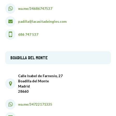
wa.me/34686747537
padilla@lacasitadeingles.com
686 747 537
BOADILLA DEL MONTE
Calle Isabel de Farnesio, 27
Boadilla del Monte
Madrid
28660
wa.me/34722171335