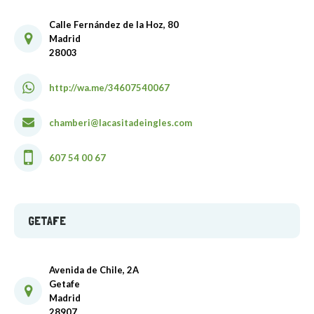
Calle Fernández de la Hoz, 80
Madrid
28003
http://wa.me/34607540067
chamberi@lacasitadeingles.com
607 54 00 67
GETAFE
Avenida de Chile, 2A
Getafe
Madrid
28907