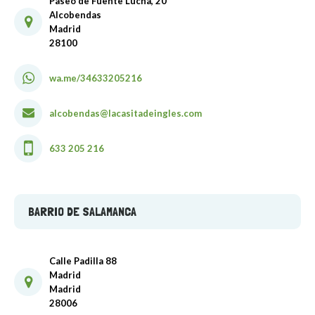
Paseo de Fuente Lucha, 20
Alcobendas
Madrid
28100
wa.me/34633205216
alcobendas@lacasitadeingles.com
633 205 216
BARRIO DE SALAMANCA
Calle Padilla 88
Madrid
Madrid
28006