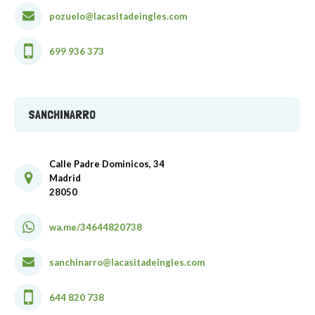
pozuelo@lacasitadeingles.com
699 936 373
SANCHINARRO
Calle Padre Dominicos, 34
Madrid
28050
wa.me/34644820738
sanchinarro@lacasitadeingles.com
644 820 738