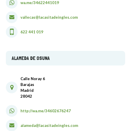
wa.me/34622441019
vallecas@lacasitadeingles.com
622 441 019
ALAMEDA DE OSUNA
Calle Noray 6
Barajas
Madrid
28042
http://wa.me/34602676247
alameda@lacasitadeingles.com