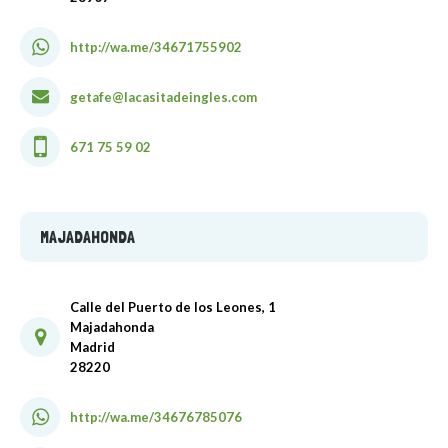
http://wa.me/34671755902
getafe@lacasitadeingles.com
671 75 59 02
MAJADAHONDA
Calle del Puerto de los Leones, 1
Majadahonda
Madrid
28220
http://wa.me/34676785076