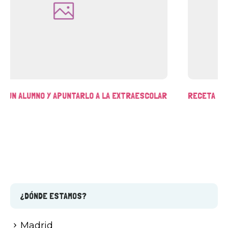
A FÁCIL DE SLIME SIN BORAX
SUMME
¿DÓNDE ESTAMOS?
Madrid