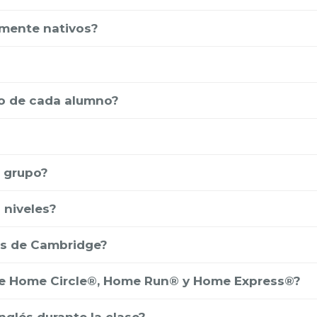
lmente nativos?
o de cada alumno?
 grupo?
 niveles?
es de Cambridge?
re Home Circle®, Home Run® y Home Express®?