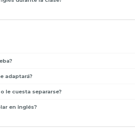
inglés durante la clase?
ueba?
Se adaptará?
a o le cuesta separarse?
ar en inglés?