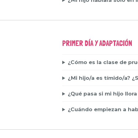
¿Mi hijo hablará solo en 
PRIMER DÍA Y ADAPTACIÓN
¿Cómo es la clase de pr
¿Mi hijo/a es tímido/a? ¿
¿Qué pasa si mi hijo llor
¿Cuándo empiezan a habl