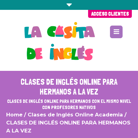
ACCESO CLIENTES
CLASES DE INGLÉS ONLINE PARA
HERMANOS A LA VEZ
CLASES DE INGLÉS ONLINE PARA HERMANOS CON EL MISMO NIVEL
CON PROFESORES NATIVOS
Home
/
Clases de Inglés Online Academia
/
CLASES DE INGLÉS ONLINE PARA HERMANOS
A LA VEZ