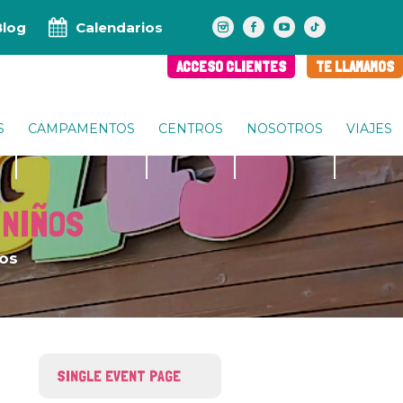
Blog
Calendarios
ACCESO CLIENTES
TE LLAMAMOS
S
CAMPAMENTOS
CENTROS
NOSOTROS
VIAJES
 NIÑOS
ños
SINGLE EVENT PAGE