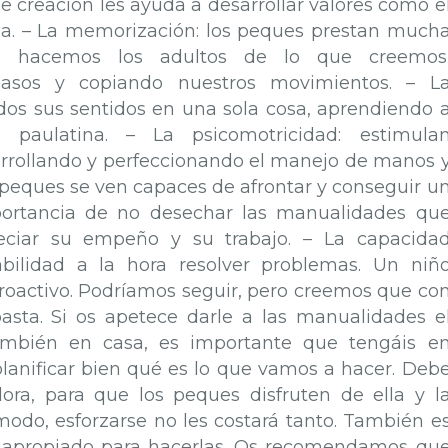
de creación les ayuda a desarrollar valores como e
cia. – La memorización: los peques prestan much
 hacemos los adultos de lo que creemos
asos y copiando nuestros movimientos. – L
dos sus sentidos en una sola cosa, aprendiendo 
 paulatina. – La psicomotricidad: estimula
arrollando y perfeccionando el manejo de manos 
s peques se ven capaces de afrontar y conseguir u
portancia de no desechar las manualidades qu
eciar su empeño y su trabajo. – La capacida
abilidad a la hora resolver problemas. Un niñ
roactivo. Podríamos seguir, pero creemos que co
sta. Si os apetece darle a las manualidades e
mbién en casa, es importante que tengáis e
lanificar bien qué es lo que vamos a hacer. Deb
ora, para que los peques disfruten de ella y l
odo, esforzarse no les costará tanto. También e
r apropiado para hacerlas. Os recomendamos qu