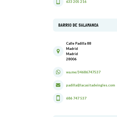
633 205 216
BARRIO DE SALAMANCA
Calle Padilla 88
Madrid
Madrid
28006
wa.me/34686747537
padilla@lacasitadeingles.com
686 747 537