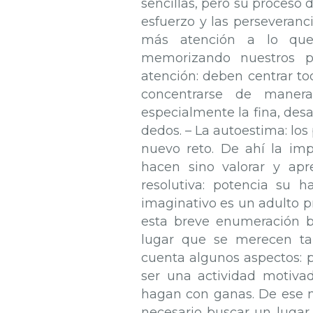
sencillas, pero su proceso 
esfuerzo y las perseveran
más atención a lo que
memorizando nuestros p
atención: deben centrar to
concentrarse de manera
especialmente la fina, des
dedos. – La autoestima: lo
nuevo reto. De ahí la im
hacen sino valorar y apr
resolutiva: potencia su h
imaginativo es un adulto p
esta breve enumeración ba
lugar que se merecen ta
cuenta algunos aspectos: p
ser una actividad motivad
hagan con ganas. De ese m
necesario buscar un luga