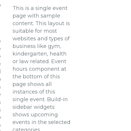
This is a single event
page with sample
content. This layout is
suitable for most
websites and types of
e
business like gym,
e
kindergarten, health
e
or law related. Event
e
hours component at
l
the bottom of this
o
page shows all
a
instances of this
e
single event. Build-in
s
sidebar widgets
s
shows upcoming
o
events in the selected
n
categories.