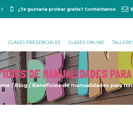
 !
¿Te gustaría probar gratis?
Contáctanos
CLASES PRESENCIALES
CLASES ONLINE
TALLERE
ICIOS DE MANUALIDADES PARA
ome
/
Blog
/
Beneficios de manualidades para ni