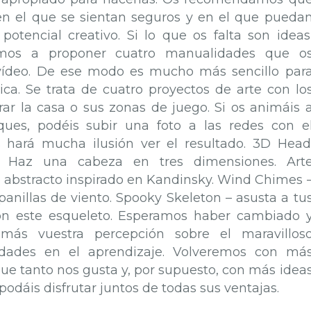
n el que se sientan seguros y en el que pueda
potencial creativo. Si lo que os falta son ideas
mos a proponer cuatro manualidades que o
ídeo. De ese modo es mucho más sencillo par
ica. Se trata de cuatro proyectos de arte con lo
ar la casa o sus zonas de juego. Si os animáis 
ques, podéis subir una foto a las redes con e
s hará mucha ilusión ver el resultado. 3D Head
ra: Haz una cabeza en tres dimensiones. Art
 abstracto inspirado en Kandinsky. Wind Chimes 
anillas de viento. Spooky Skeleton – asusta a tu
n este esqueleto. Esperamos haber cambiado 
más vuestra percepción sobre el maravillos
idades en el aprendizaje. Volveremos con má
ue tanto nos gusta y, por supuesto, con más idea
odáis disfrutar juntos de todas sus ventajas.