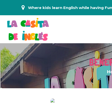
Where kids learn English while having Fun
BENEF
H