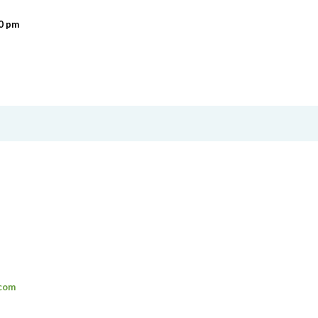
00 pm
.com