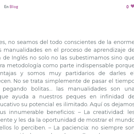
0
En
Blog
es, no seamos del todo conscientes de la enorm
s manualidades en el proceso de aprendizaje d
ta de Inglés no solo no las subestimamos sino qu
ra metodología como parte indispensable porqu
ntajas y somos muy partidarios de darles e
en. No se trata simplemente de pasar el tiemp
o pegando bolitas… las manualidades son un
 que ayuda a nuestros peques en infinidad d
cativo su potencial es ilimitado. Aquí os dejamo
 innumerable beneficios: – La creatividad: le
ente y les da la oportunidad de mostrar el mund
llos lo perciben. – La paciencia: no siempre so