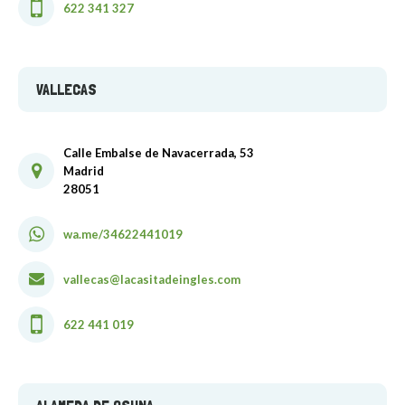
622 341 327
VALLECAS
Calle Embalse de Navacerrada, 53
Madrid
28051
wa.me/34622441019
vallecas@lacasitadeingles.com
622 441 019