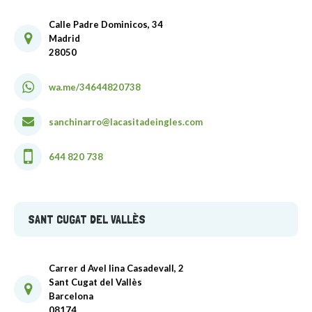
Calle Padre Dominicos, 34
Madrid
28050
wa.me/34644820738
sanchinarro@lacasitadeingles.com
644 820 738
SANT CUGAT DEL VALLÈS
Carrer d Avel lina Casadevall, 2
Sant Cugat del Vallès
Barcelona
08174