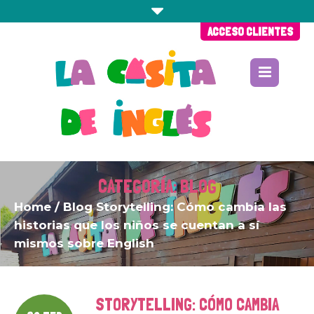
ACCESO CLIENTES
CATEGORÍA:
BLOG
Home
/
Blog
Storytelling: Cómo cambia las
historias que los niños se cuentan a sí
mismos sobre English
STORYTELLING: CÓMO CAMBIA