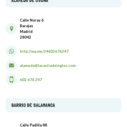
ALAMEDA DE OSUNA
Calle Noray 6
Barajas
Madrid
28042
http://wa.me/34602676247
alameda@lacasitadeingles.com
602 676 247
BARRIO DE SALAMANCA
Calle Padilla 88