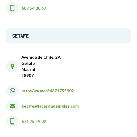
607 54 00 67
GETAFE
Avenida de Chile, 2A
Getafe
Madrid
28907
http://wa.me/34671755902
getafe@lacasitadeingles.com
671 75 59 02