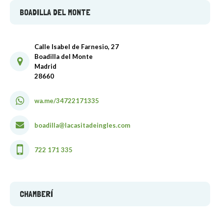
BOADILLA DEL MONTE
Calle Isabel de Farnesio, 27
Boadilla del Monte
Madrid
28660
wa.me/34722171335
boadilla@lacasitadeingles.com
722 171 335
CHAMBERÍ