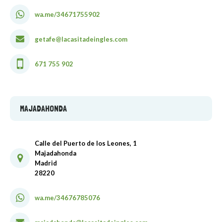
wa.me/34671755902
getafe@lacasitadeingles.com
671 755 902
MAJADAHONDA
Calle del Puerto de los Leones, 1
Majadahonda
Madrid
28220
wa.me/34676785076