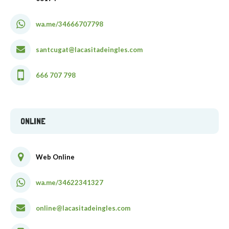
wa.me/34666707798
santcugat@lacasitadeingles.com
666 707 798
ONLINE
Web Online
wa.me/34622341327
online@lacasitadeingles.com