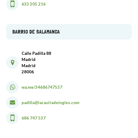
633 205 216
BARRIO DE SALAMANCA
Calle Padilla 88
Madrid
Madrid
28006
wa.me/34686747537
padilla@lacasitadeingles.com
686 747 537