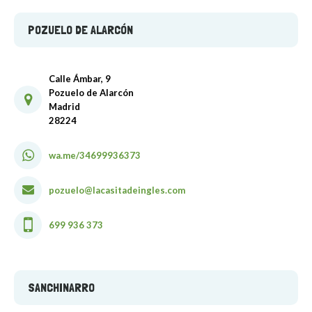
POZUELO DE ALARCÓN
Calle Ámbar, 9
Pozuelo de Alarcón
Madrid
28224
wa.me/34699936373
pozuelo@lacasitadeingles.com
699 936 373
SANCHINARRO