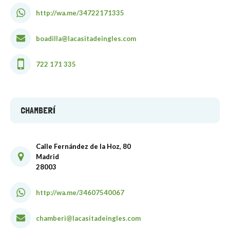
http://wa.me/34722171335
boadilla@lacasitadeingles.com
722 171 335
CHAMBERÍ
Calle Fernández de la Hoz, 80
Madrid
28003
http://wa.me/34607540067
chamberi@lacasitadeingles.com