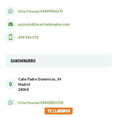
http://wa.me/34699936373
pozuelo@lacasitadeingles.com
699 936 373
SANCHINARRO
Calle Padre Dominicos, 34
Madrid
28050
http://wa.me/34644820738
TE LLAMAMOS
sanchinarro@lacasitadeingles.com