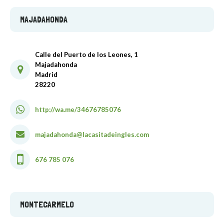
MAJADAHONDA
Calle del Puerto de los Leones, 1
Majadahonda
Madrid
28220
http://wa.me/34676785076
majadahonda@lacasitadeingles.com
676 785 076
MONTECARMELO