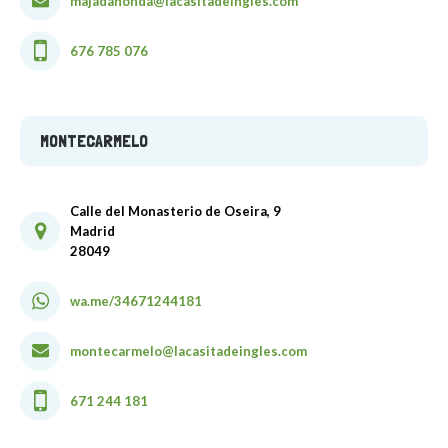
majadahonda@lacasitadeingles.com
676 785 076
MONTECARMELO
Calle del Monasterio de Oseira, 9
Madrid
28049
wa.me/34671244181
montecarmelo@lacasitadeingles.com
671 244 181