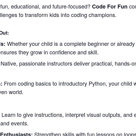
s fun, educational, and future-focused?
com
Code For Fun
llenges to transform kids into coding champions.
Out:
Whether your child is a complete beginner or already
ls:
nsures they grow in confidence and skill.
Native, passionate instructors deliver practical, hands-
From coding basics to introductory Python, your child wi
:
ven world.
Learn to give instructions, interpret visual outputs, and 
:
 and events.
Strengthen skills with fun lessons on loops
Enthusiasts: