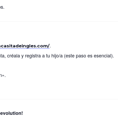
os.
.
lacasitadeingles.com/
a, créala y registra a tu hijo/a (este paso es esencial).
n».
evolution!