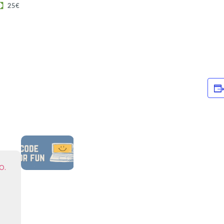
25€
o.