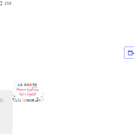
25€
o.