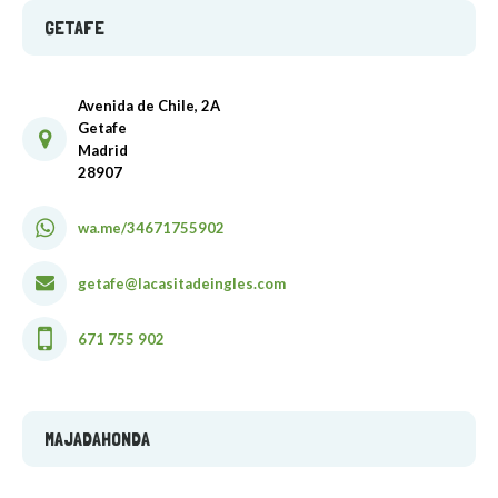
GETAFE
Avenida de Chile, 2A
Getafe
Madrid
28907
wa.me/34671755902
getafe@lacasitadeingles.com
671 755 902
MAJADAHONDA