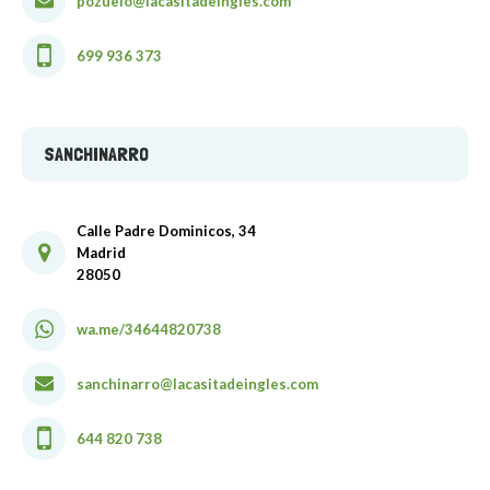
pozuelo@lacasitadeingles.com
699 936 373
SANCHINARRO
Calle Padre Dominicos, 34
Madrid
28050
wa.me/34644820738
sanchinarro@lacasitadeingles.com
644 820 738