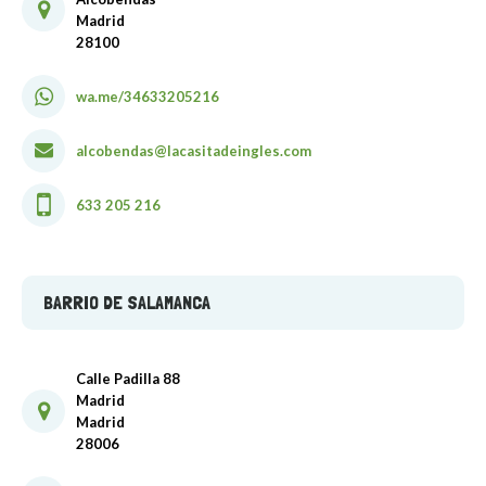
Madrid
28100
wa.me/34633205216
alcobendas@lacasitadeingles.com
633 205 216
BARRIO DE SALAMANCA
Calle Padilla 88
Madrid
Madrid
28006