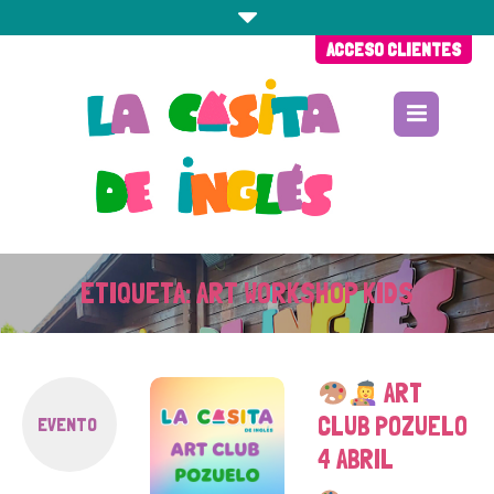
ACCESO CLIENTES
ETIQUETA:
ART WORKSHOP KIDS
ART
CLUB POZUELO
EVENTO
4 ABRIL