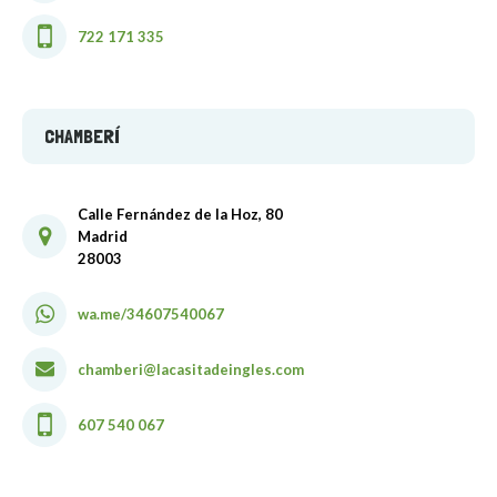
722 171 335
CHAMBERÍ
Calle Fernández de la Hoz, 80
Madrid
28003
wa.me/34607540067
chamberi@lacasitadeingles.com
607 540 067