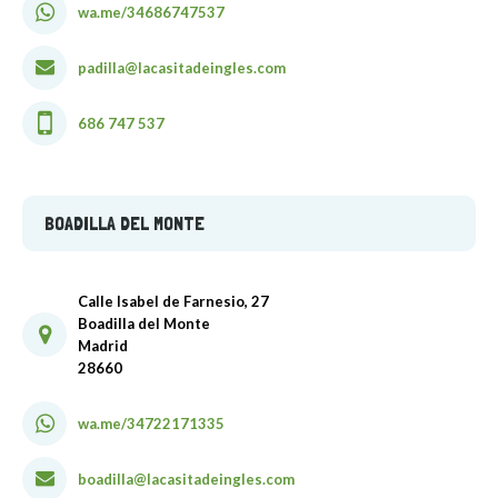
wa.me/34686747537
padilla@lacasitadeingles.com
686 747 537
BOADILLA DEL MONTE
Calle Isabel de Farnesio, 27
Boadilla del Monte
Madrid
28660
wa.me/34722171335
boadilla@lacasitadeingles.com