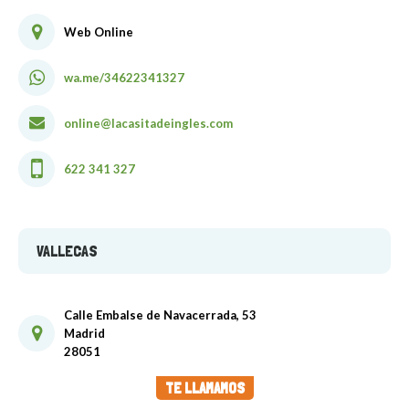
Web Online
wa.me/34622341327
online@lacasitadeingles.com
622 341 327
VALLECAS
Calle Embalse de Navacerrada, 53
Madrid
28051
TE LLAMAMOS
wa.me/34622441019