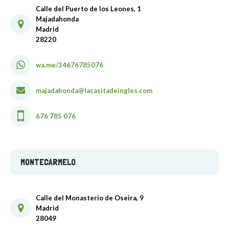
Calle del Puerto de los Leones, 1
Majadahonda
Madrid
28220
wa.me/34676785076
majadahonda@lacasitadeingles.com
676 785 076
MONTECARMELO
Calle del Monasterio de Oseira, 9
Madrid
28049