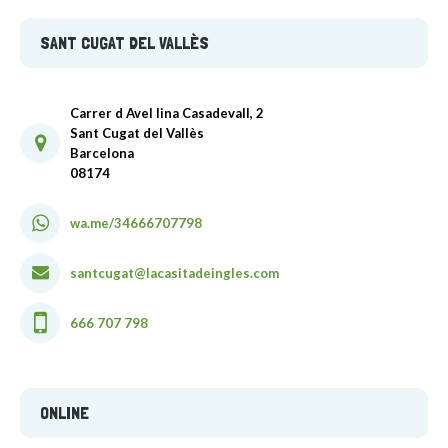
SANT CUGAT DEL VALLÈS
Carrer d Avel lina Casadevall, 2
Sant Cugat del Vallès
Barcelona
08174
wa.me/34666707798
santcugat@lacasitadeingles.com
666 707 798
ONLINE