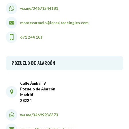
wa.me/34671244181
montecarmelo@lacasitadeingles.com
671 244 181
POZUELO DE ALARCÓN
Calle Ámbar, 9
Pozuelo de Alarcón
Madrid
28224
wa.me/34699936373