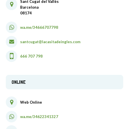
Sant Cugat del Vallès
Barcelona
08174
wa.me/34666707798
santcugat@lacasitadeingles.com
666 707 798
ONLINE
Web Online
wa.me/34622341327