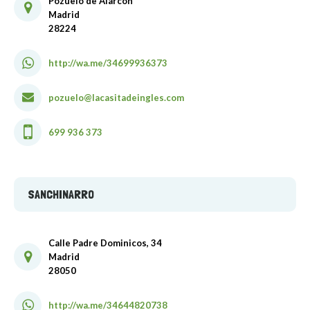
Pozuelo de Alarcón
Madrid
28224
http://wa.me/34699936373
pozuelo@lacasitadeingles.com
699 936 373
SANCHINARRO
Calle Padre Dominicos, 34
Madrid
28050
http://wa.me/34644820738