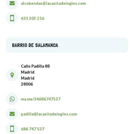
alcobendas@lacasitadeingles.com
633 205 216
BARRIO DE SALAMANCA
Calle Padilla 88
Madrid
Madrid
28006
wa.me/34686747537
padilla@lacasitadeingles.com
686 747 537