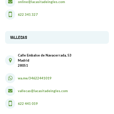
online@lacasitadeingles.com
622 341 327
VALLECAS
Calle Embalse de Navacerrada, 53
Madrid
28051
wa.me/34622441019
vallecas@lacasitadeingles.com
622 441 019