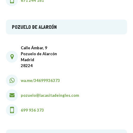
671 244 181
POZUELO DE ALARCÓN
Calle Ámbar, 9
Pozuelo de Alarcón
Madrid
28224
wa.me/34699936373
pozuelo@lacasitadeingles.com
699 936 373