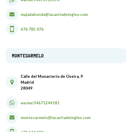
majadahonda@lacasitadeingles.com
676 785 076
MONTECARMELO
Calle del Monasterio de Oseira, 9
Madrid
28049
wa.me/34671244181
montecarmelo@lacasitadeingles.com