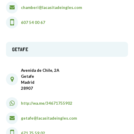
chamberi@lacasitadeingles.com
607 54 00 67
GETAFE
Avenida de Chile, 2A
Getafe
Madrid
28907
http://wa.me/34671755902
getafe@lacasitadeingles.com
671 75 59 02