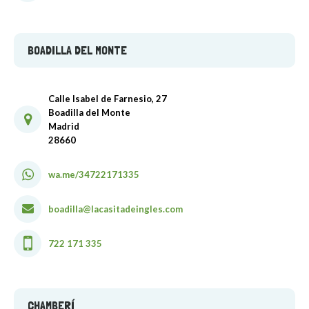
BOADILLA DEL MONTE
Calle Isabel de Farnesio, 27
Boadilla del Monte
Madrid
28660
wa.me/34722171335
boadilla@lacasitadeingles.com
722 171 335
CHAMBERÍ