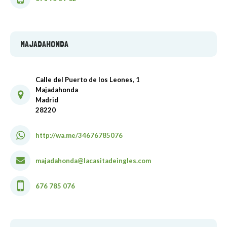
MAJADAHONDA
Calle del Puerto de los Leones, 1
Majadahonda
Madrid
28220
http://wa.me/34676785076
majadahonda@lacasitadeingles.com
676 785 076