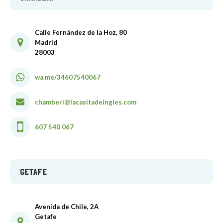
Calle Fernández de la Hoz, 80
Madrid
28003
wa.me/34607540067
chamberi@lacasitadeingles.com
607 540 067
GETAFE
Avenida de Chile, 2A
Getafe