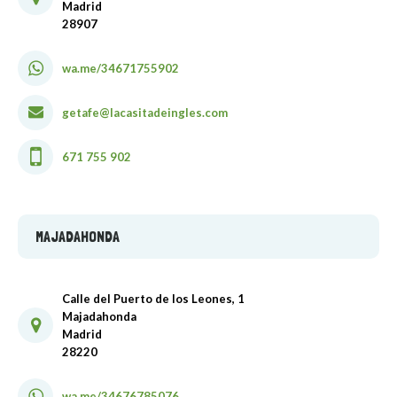
Madrid
28907
wa.me/34671755902
getafe@lacasitadeingles.com
671 755 902
MAJADAHONDA
Calle del Puerto de los Leones, 1
Majadahonda
Madrid
28220
wa.me/34676785076