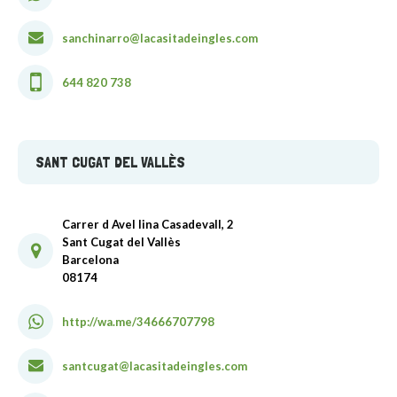
sanchinarro@lacasitadeingles.com
644 820 738
SANT CUGAT DEL VALLÈS
Carrer d Avel lina Casadevall, 2
Sant Cugat del Vallès
Barcelona
08174
http://wa.me/34666707798
santcugat@lacasitadeingles.com