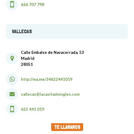
666 707 798
VALLECAS
Calle Embalse de Navacerrada, 53
Madrid
28051
http://wa.me/34622441019
vallecas@lacasitadeingles.com
622 441 019
TE LLAMAMOS