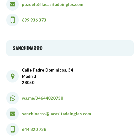
pozuelo@lacasitadeingles.com
699 936 373
SANCHINARRO
Calle Padre Dominicos, 34
Madrid
28050
wa.me/34644820738
sanchinarro@lacasitadeingles.com
644 820 738