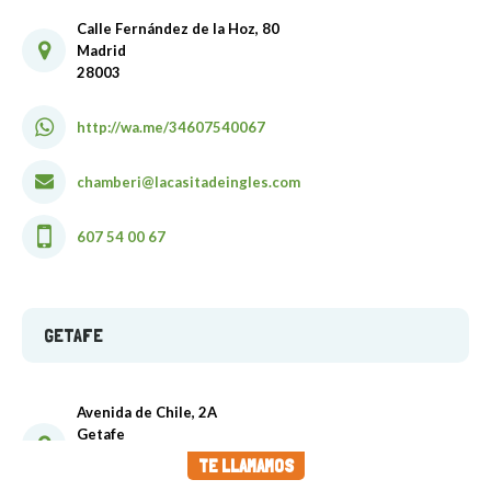
Calle Fernández de la Hoz, 80
Madrid
28003
http://wa.me/34607540067
chamberi@lacasitadeingles.com
607 54 00 67
GETAFE
Avenida de Chile, 2A
Getafe
Madrid
TE LLAMAMOS
28907