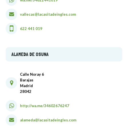
vallecas@lacasitadeingles.com
622 441 019
ALAMEDA DE OSUNA
Calle Noray 6
Barajas
Madrid
28042
http://wa.me/34602676247
alameda@lacasitadeingles.com