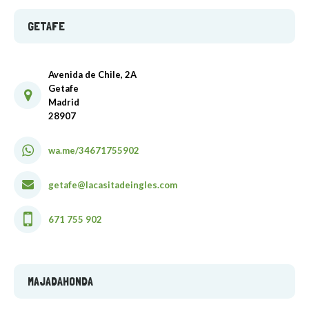
GETAFE
Avenida de Chile, 2A
Getafe
Madrid
28907
wa.me/34671755902
getafe@lacasitadeingles.com
671 755 902
MAJADAHONDA