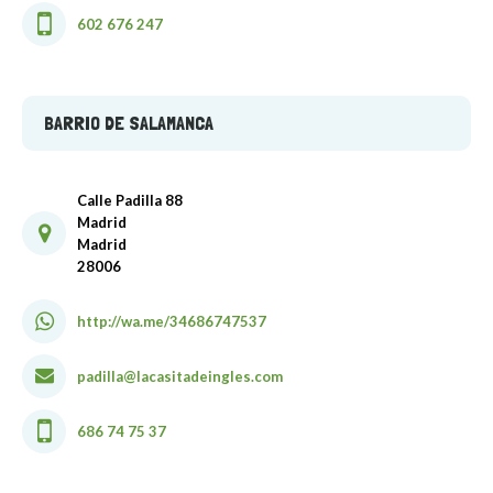
602 676 247
BARRIO DE SALAMANCA
Calle Padilla 88
Madrid
Madrid
28006
http://wa.me/34686747537
padilla@lacasitadeingles.com
686 74 75 37