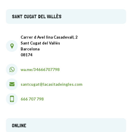
SANT CUGAT DEL VALLÈS
Carrer d Avel lina Casadevall, 2
Sant Cugat del Vallès
Barcelona
08174
wa.me/34666707798
santcugat@lacasitadeingles.com
666 707 798
ONLINE