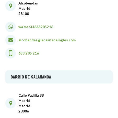
Alcobendas
Madrid
28100
wa.me/34633205216
alcobendas@lacasitadeingles.com
633 205 216
BARRIO DE SALAMANCA
Calle Padilla 88
Madrid
Madrid
28006