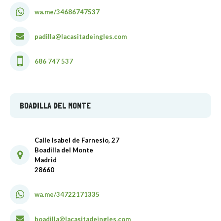
wa.me/34686747537
padilla@lacasitadeingles.com
686 747 537
BOADILLA DEL MONTE
Calle Isabel de Farnesio, 27
Boadilla del Monte
Madrid
28660
wa.me/34722171335
boadilla@lacasitadeingles.com