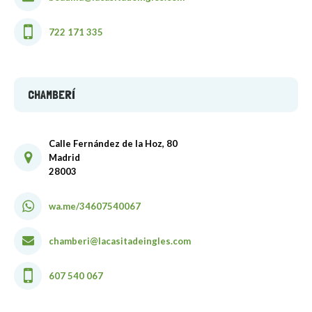
722 171 335
CHAMBERÍ
Calle Fernández de la Hoz, 80
Madrid
28003
wa.me/34607540067
chamberi@lacasitadeingles.com
607 540 067