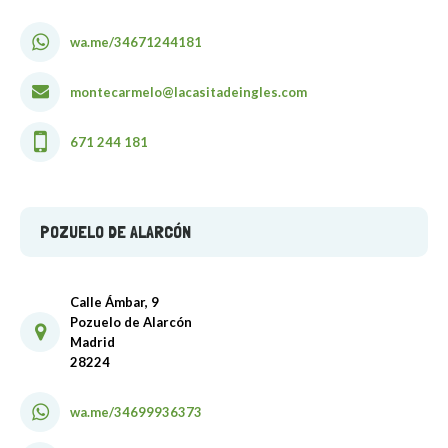
wa.me/34671244181
montecarmelo@lacasitadeingles.com
671 244 181
POZUELO DE ALARCÓN
Calle Ámbar, 9
Pozuelo de Alarcón
Madrid
28224
wa.me/34699936373