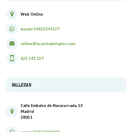
Web Online
wa.me/34622341327
online@lacasitadeingles.com
622 341 327
VALLECAS
Calle Embalse de Navacerrada, 53
Madrid
28051
wa.me/34622441019