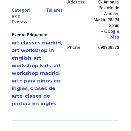
C/ Ámbar 9
Address:
Pozuelo de
Categorí
Talleres
Alarcón
,
a de
Madrid
28224
Evento
Spain
+ Google
Evento Etiquetas:
Map
art classes madrid
,
699936373
Phone:
art workshop in
english
,
art
workshop kids
,
art
workshop madrid
,
arte para niños en
inglés
,
clases de
arte
,
clases de
pintura en ingles