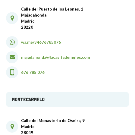
Calle del Puerto de los Leones, 1
Majadahonda
Madrid
28220
wa.me/34676785076
majadahonda@lacasitadeingles.com
676 785 076
MONTECARMELO
Calle del Monasterio de Oseira, 9
Madrid
28049