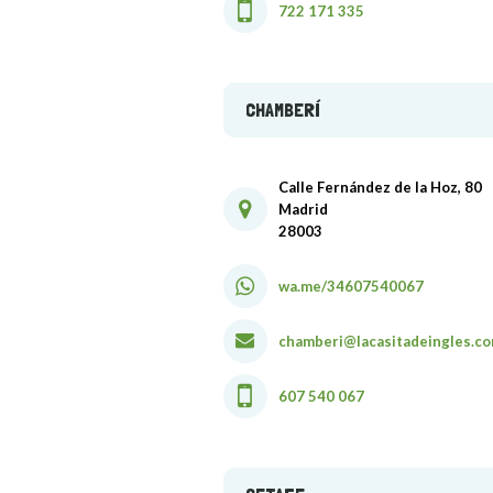
722 171 335
CHAMBERÍ
Calle Fernández de la Hoz, 80
Madrid
28003
wa.me/34607540067
chamberi@lacasitadeingles.c
607 540 067