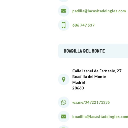
padilla@lacasitadeingles.com
686 747 537
BOADILLA DEL MONTE
Calle Isabel de Farnesio, 27
Boadilla del Monte
Madrid
28660
wa.me/34722171335
boadilla@lacasitadeingles.com