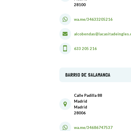
28100
wa.me/34633205216
alcobendas@lacasitadeingles
633 205 216
BARRIO DE SALAMANCA
Calle Padilla 88
Madrid
Madrid
28006
wa.me/34686747537