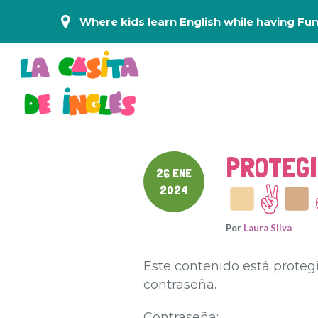
Where kids learn English while having Fun
PROTEGI
26 ENE
2024
✌
Por
Laura Silva
Este contenido está protegi
contraseña.
Contraseña: