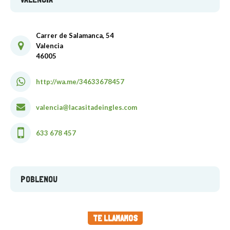
Carrer de Salamanca, 54
Valencia
46005
http://wa.me/34633678457
valencia@lacasitadeingles.com
633 678 457
POBLENOU
Carrer de Llull, 256
TE LLAMAMOS
Barcelona