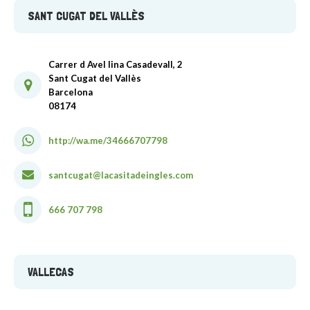
SANT CUGAT DEL VALLÈS
Carrer d Avel lina Casadevall, 2
Sant Cugat del Vallès
Barcelona
08174
http://wa.me/34666707798
santcugat@lacasitadeingles.com
666 707 798
VALLECAS