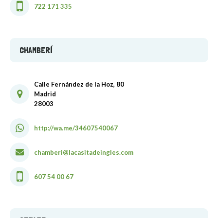
722 171 335
CHAMBERÍ
Calle Fernández de la Hoz, 80
Madrid
28003
http://wa.me/34607540067
chamberi@lacasitadeingles.com
607 54 00 67