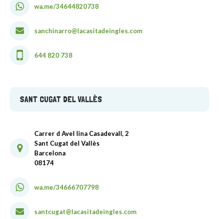
wa.me/34644820738
sanchinarro@lacasitadeingles.com
644 820 738
SANT CUGAT DEL VALLÈS
Carrer d Avel lina Casadevall, 2
Sant Cugat del Vallès
Barcelona
08174
wa.me/34666707798
santcugat@lacasitadeingles.com