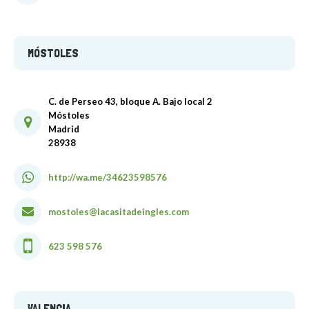
MÓSTOLES
C. de Perseo 43, bloque A. Bajo local 2
Móstoles
Madrid
28938
http://wa.me/34623598576
mostoles@lacasitadeingles.com
623 598 576
VALENCIA