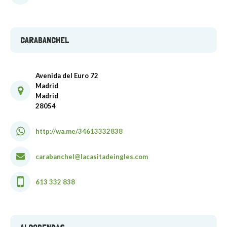
CARABANCHEL
Avenida del Euro 72
Madrid
Madrid
28054
http://wa.me/34613332838
carabanchel@lacasitadeingles.com
613 332 838