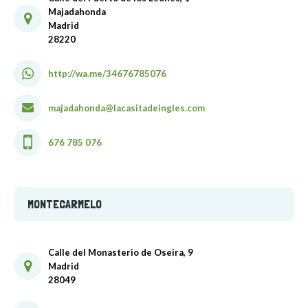
Majadahonda
Madrid
28220
http://wa.me/34676785076
majadahonda@lacasitadeingles.com
676 785 076
MONTECARMELO
Calle del Monasterio de Oseira, 9
Madrid
28049