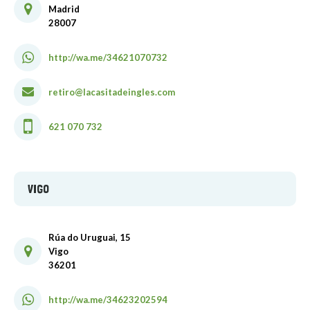
Madrid
28007
http://wa.me/34621070732
retiro@lacasitadeingles.com
621 070 732
VIGO
Rúa do Uruguai, 15
Vigo
36201
http://wa.me/34623202594