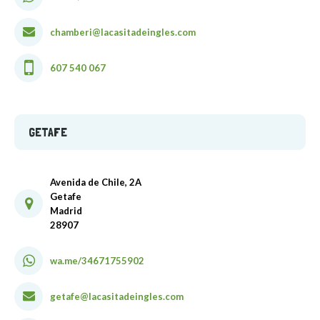
chamberi@lacasitadeingles.com
607 540 067
GETAFE
Avenida de Chile, 2A
Getafe
Madrid
28907
wa.me/34671755902
getafe@lacasitadeingles.com