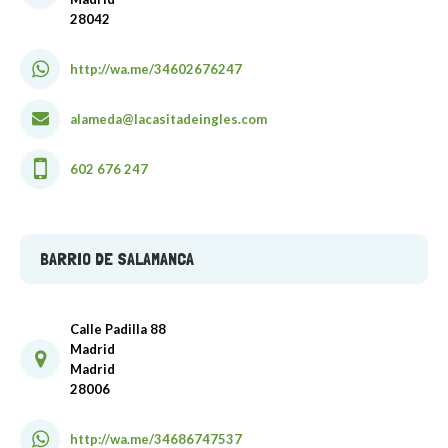
28042
http://wa.me/34602676247
alameda@lacasitadeingles.com
602 676 247
BARRIO DE SALAMANCA
Calle Padilla 88
Madrid
Madrid
28006
http://wa.me/34686747537