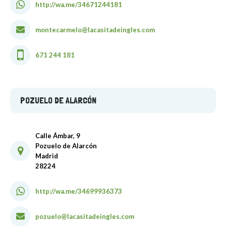
http://wa.me/34671244181
montecarmelo@lacasitadeingles.com
671 244 181
POZUELO DE ALARCÓN
Calle Ámbar, 9
Pozuelo de Alarcón
Madrid
28224
http://wa.me/34699936373
pozuelo@lacasitadeingles.com