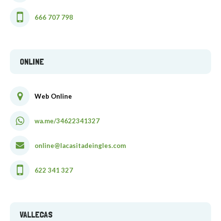
666 707 798
ONLINE
Web Online
wa.me/34622341327
online@lacasitadeingles.com
622 341 327
VALLECAS