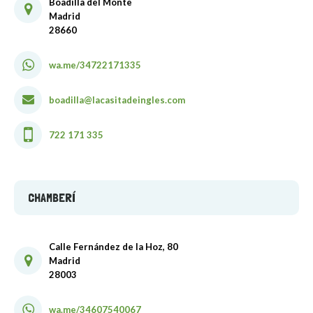
Boadilla del Monte
Madrid
28660
wa.me/34722171335
boadilla@lacasitadeingles.com
722 171 335
CHAMBERÍ
Calle Fernández de la Hoz, 80
Madrid
28003
wa.me/34607540067