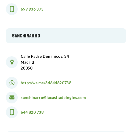
699 936 373
SANCHINARRO
Calle Padre Dominicos, 34
Madrid
28050
http://wa.me/34644820738
sanchinarro@lacasitadeingles.com
644 820 738