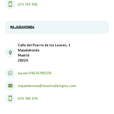
671 755 902
MAJADAHONDA
Calle del Puerto de los Leones, 1
Majadahonda
Madrid
28220
wa.me/34676785076
majadahonda@lacasitadeingles.com
676 785 076