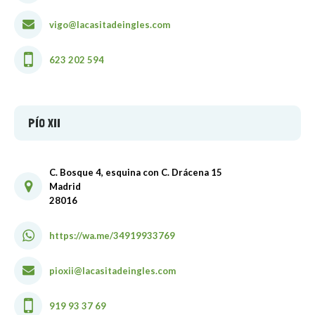
vigo@lacasitadeingles.com
623 202 594
PÍO XII
C. Bosque 4, esquina con C. Drácena 15
Madrid
28016
https://wa.me/34919933769
pioxii@lacasitadeingles.com
919 93 37 69