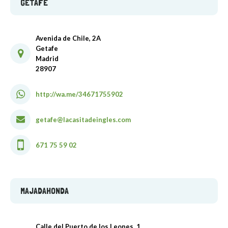
GETAFE
Avenida de Chile, 2A
Getafe
Madrid
28907
http://wa.me/34671755902
getafe@lacasitadeingles.com
671 75 59 02
MAJADAHONDA
Calle del Puerto de los Leones, 1