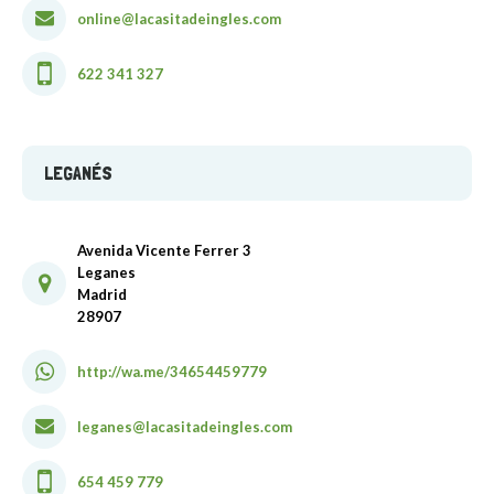
online@lacasitadeingles.com
622 341 327
LEGANÉS
Avenida Vicente Ferrer 3
Leganes
Madrid
28907
http://wa.me/34654459779
leganes@lacasitadeingles.com
654 459 779