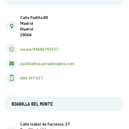
Calle Padilla 88
Madrid
Madrid
28006
wa.me/34686747537
padilla@lacasitadeingles.com
686 747 537
BOADILLA DEL MONTE
Calle Isabel de Farnesio, 27